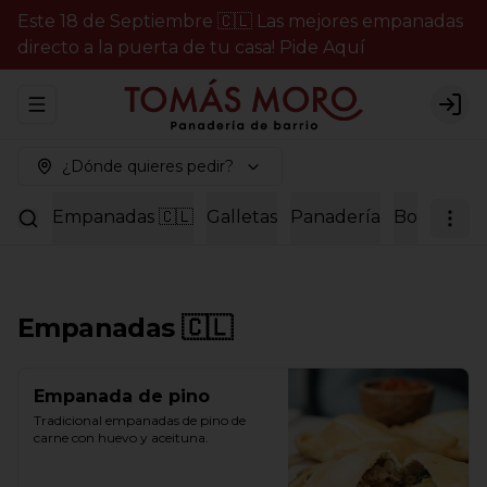
Este 18 de Septiembre 🇨🇱 Las mejores empanadas
directo a la puerta de tu casa! Pide Aquí
Abrir menu de navegación
Logi
¿Dónde quieres pedir?
Empanadas 🇨🇱
Galletas
Panadería
Bollería
P
Empanadas 🇨🇱
Empanada de pino
Tradicional empanadas de pino de 
carne con huevo y aceituna.