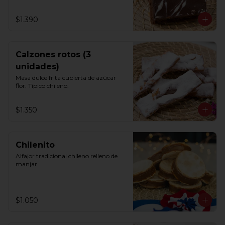
$1.390
Calzones rotos (3
unidades)
Masa dulce frita cubierta de azúcar 
flor. Típico chileno.
$1.350
Chilenito
Alfajor tradicional chileno relleno de 
manjar
$1.050