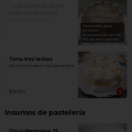
Torta a pedido de Mil
Hojas (25 personas)
Pide una torta a tu gusto
Disponible para
pedidos
programados con 48
hrs de anticipación
Torta tres leches
Bizcocho bañado en tres tipos de leche
$16.900
Insumos de pastelería
Disco Merengue 25