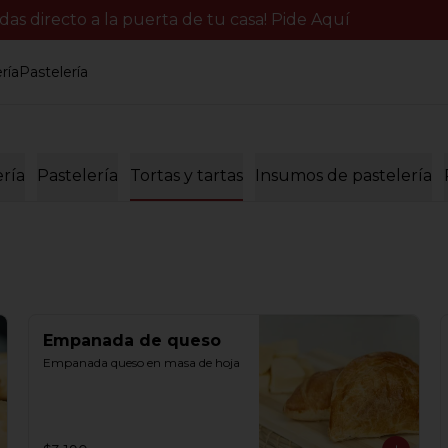
s directo a la puerta de tu casa! Pide Aquí
ría
Pastelería
ería
Pastelería
Tortas y tartas
Insumos de pastelería
Empanada de queso
Empanada queso en masa de hoja