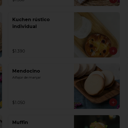
Kuchen rústico
individual
$1.390
Mendocino
Alfajor de manjar
$1.050
Muffin