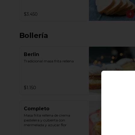
$3.450
Bollería
Berlin
Tradicional masa frita rellena
$1.150
Completo
Masa frita rellena de crema 
pastelera y cubierta con 
mermelada y azucar flor