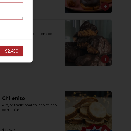
$1.300
Repollito
Masa dulce al horno rellena de 
manjar
r
$2.450
$1.100
Chilenito
Alfajor tradicional chileno relleno 
de manjar
$1.050