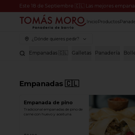
Este 18 de Septiembre 🇨🇱 Las mejores empanada
Inicio
Productos
Panade
¿Dónde quieres pedir?
Empanadas 🇨🇱
Galletas
Panadería
Boll
Empanadas 🇨🇱
Empanada de pino
Tradicional empanadas de pino de 
carne con huevo y aceituna.