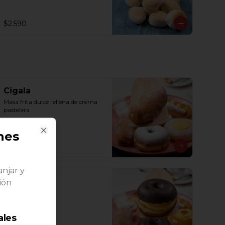
$2.590
Cigala
Masa frita dulce rellena de crema 
pastelera
hes
Close
$1.150
anjar y
Donut
ión
Masa frita rellena
ales