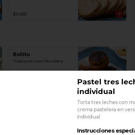
$3.450
Bollito
Tradicional masa frita rellena
Pastel tres lec
$850
individual
Torta tres leches con m
Conejo
crema pastelera en vers
Masa frita rellena de crema 
individual
pastelera
Instrucciones especi