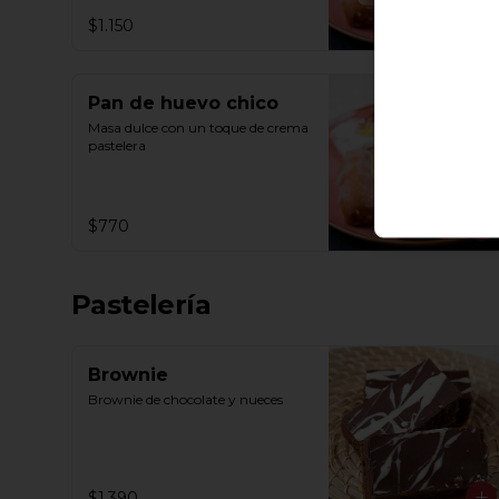
$1.150
Pan de huevo chico
Masa dulce con un toque de crema 
pastelera
$770
Pastelería
Brownie
Brownie de chocolate y nueces
$1.390