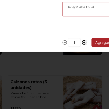
$1.150
Pan de huevo grande
Masa dulce con un toque de crema 
pastelera
Agrega
$930
Calzones rotos (3
unidades)
Masa dulce frita cubierta de 
azúcar flor. Típico chileno.
$1.350