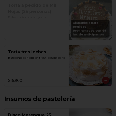
Torta a pedido de Mil
Hojas (25 personas)
Pide una torta a tu gusto
Disponible para
pedidos
programados con 48
hrs de anticipación
Torta tres leches
Bizcocho bañado en tres tipos de leche
$16.900
Insumos de pastelería
Disco Merengue 25