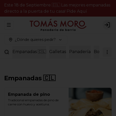
Este 18 de Septiembre 🇨🇱 Las mejores empanadas
directo a la puerta de tu casa! Pide Aquí
Abrir menu de navegación
Logi
¿Dónde quieres pedir?
Empanadas 🇨🇱
Galletas
Panadería
Bollería
P
Empanadas 🇨🇱
Empanada de pino
Tradicional empanadas de pino de 
carne con huevo y aceituna.