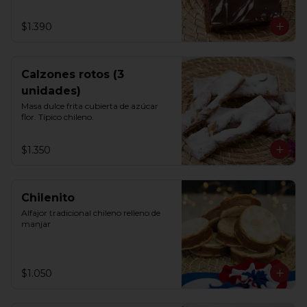
$1.390
Calzones rotos (3
unidades)
Masa dulce frita cubierta de azúcar 
flor. Típico chileno.
$1.350
Chilenito
Alfajor tradicional chileno relleno de 
manjar
$1.050