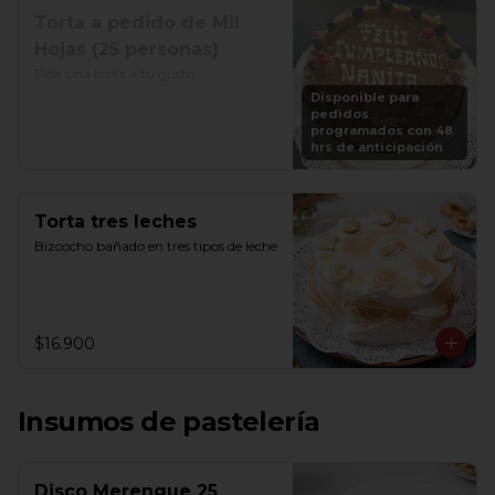
Torta a pedido de Mil
Hojas (25 personas)
Pide una torta a tu gusto
Disponible para
pedidos
programados con 48
hrs de anticipación
Torta tres leches
Bizcocho bañado en tres tipos de leche
$16.900
Insumos de pastelería
Disco Merengue 25