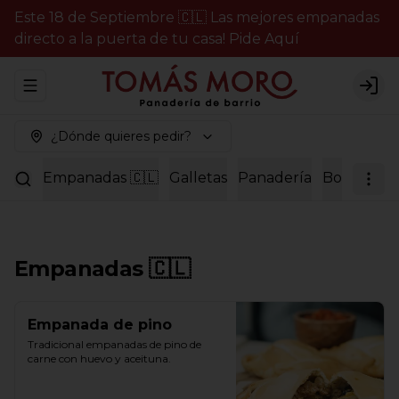
Este 18 de Septiembre 🇨🇱 Las mejores empanadas
directo a la puerta de tu casa! Pide Aquí
Abrir menu de navegación
Logi
¿Dónde quieres pedir?
Empanadas 🇨🇱
Galletas
Panadería
Bollería
P
Empanadas 🇨🇱
Empanada de pino
Tradicional empanadas de pino de 
carne con huevo y aceituna.