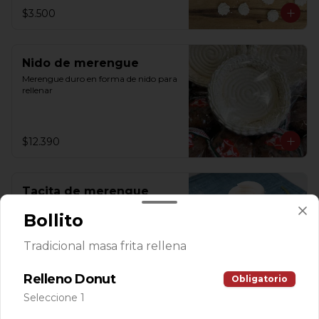
$3.500
Nido de merengue
Merengue duro en forma de nido para 
rellenar
$12.390
Tacita de merengue
chica (12 und)
Bollito
Merengue duro en forma de tacita 
para rellenar
Tradicional masa frita rellena
$4.600
Relleno Donut
Obligatorio
Seleccione 1