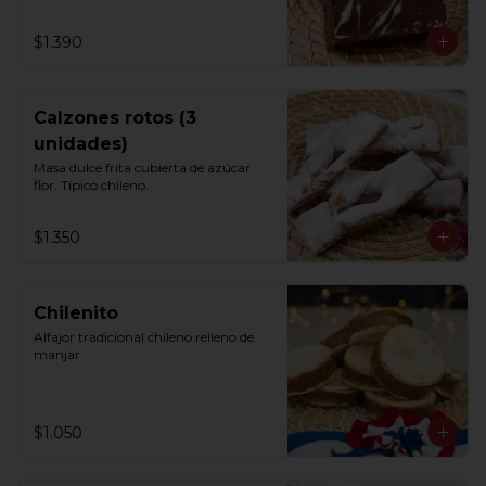
$1.390
Calzones rotos (3
unidades)
Masa dulce frita cubierta de azúcar 
flor. Típico chileno.
$1.350
Chilenito
Alfajor tradicional chileno relleno de 
manjar
$1.050