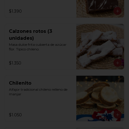
$1.390
Calzones rotos (3
unidades)
Masa dulce frita cubierta de azúcar 
flor. Típico chileno.
$1.350
Chilenito
Alfajor tradicional chileno relleno de 
manjar
$1.050