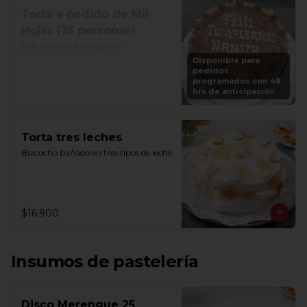
Torta a pedido de Mil
Hojas (25 personas)
Pide una torta a tu gusto
Disponible para
pedidos
programados con 48
hrs de anticipación
Torta tres leches
Bizcocho bañado en tres tipos de leche
$16.900
Insumos de pastelería
Disco Merengue 25