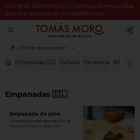
Este 18 de Septiembre 🇨🇱 Las mejores empanadas
directo a la puerta de tu casa! Pide Aquí
Abrir menu de navegación
Logi
¿Dónde quieres pedir?
Empanadas 🇨🇱
Galletas
Panadería
Bollería
P
Empanadas 🇨🇱
Empanada de pino
Tradicional empanadas de pino de 
carne con huevo y aceituna.