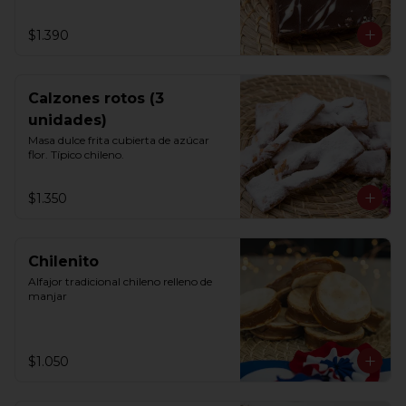
$1.390
Calzones rotos (3
unidades)
Masa dulce frita cubierta de azúcar 
flor. Típico chileno.
$1.350
Chilenito
Alfajor tradicional chileno relleno de 
manjar
$1.050