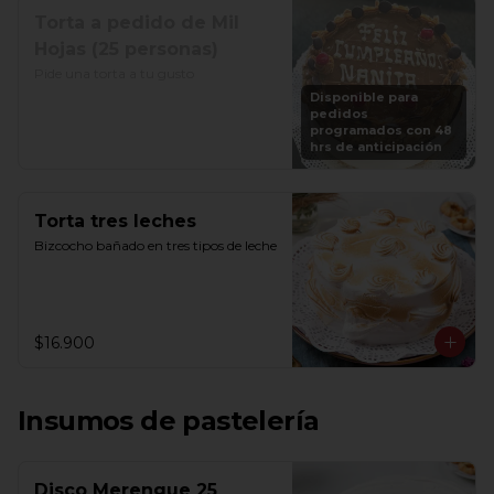
Torta a pedido de Mil
Hojas (25 personas)
Pide una torta a tu gusto
Disponible para
pedidos
programados con 48
hrs de anticipación
Torta tres leches
Bizcocho bañado en tres tipos de leche
$16.900
Insumos de pastelería
Disco Merengue 25