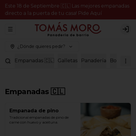
Este 18 de Septiembre 🇨🇱 Las mejores empanadas
directo a la puerta de tu casa! Pide Aquí
Abrir menu de navegación
Logi
¿Dónde quieres pedir?
Empanadas 🇨🇱
Galletas
Panadería
Bollería
P
Empanadas 🇨🇱
Empanada de pino
Tradicional empanadas de pino de 
carne con huevo y aceituna.