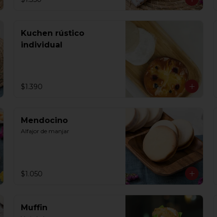
Kuchen rústico
individual
$1.390
Mendocino
Alfajor de manjar
$1.050
Muffin