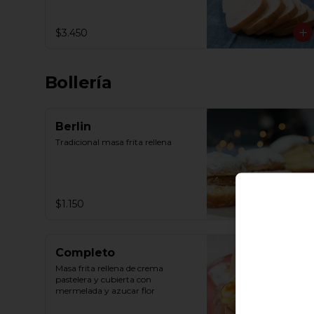
$3.450
Bollería
Berlin
Tradicional masa frita rellena
$1.150
Completo
Masa frita rellena de crema 
pastelera y cubierta con 
mermelada y azucar flor