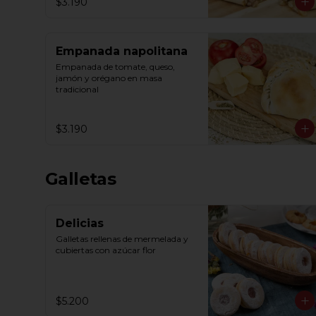
$3.190
Empanada napolitana
Empanada de tomate, queso, 
jamón y orégano en masa 
tradicional
$3.190
Galletas
Delicias
Galletas rellenas de mermelada y 
cubiertas con azúcar flor
$5.200