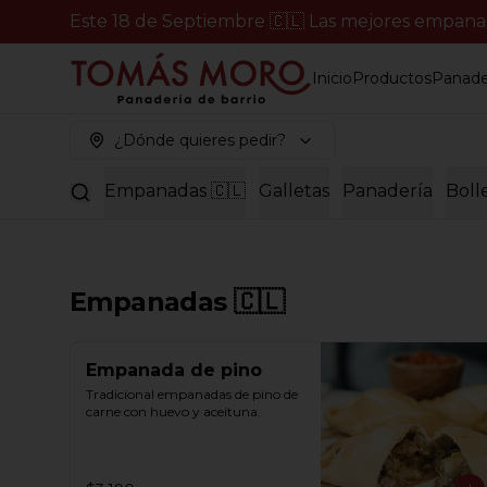
Este 18 de Septiembre 🇨🇱 Las mejores empanada
Inicio
Productos
Panade
¿Dónde quieres pedir?
Empanadas 🇨🇱
Galletas
Panadería
Boll
Empanadas 🇨🇱
Empanada de pino
Tradicional empanadas de pino de 
carne con huevo y aceituna.