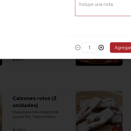
$1.150
Pan de huevo grande
Masa dulce con un toque de crema 
pastelera
Agrega
$930
Calzones rotos (3
unidades)
Masa dulce frita cubierta de 
azúcar flor. Típico chileno.
$1.350