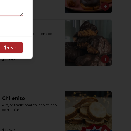
$1.300
Repollito
Masa dulce al horno rellena de 
manjar
r
$4.600
$1.100
Chilenito
Alfajor tradicional chileno relleno 
de manjar
$1.050