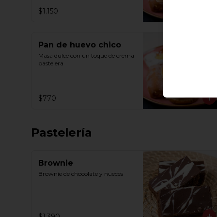
$1.150
Pan de huevo chico
Masa dulce con un toque de crema 
pastelera
$770
Pastelería
Brownie
Brownie de chocolate y nueces
$1.390