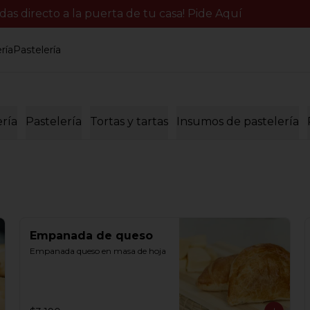
s directo a la puerta de tu casa! Pide Aquí
ría
Pastelería
ería
Pastelería
Tortas y tartas
Insumos de pastelería
Empanada de queso
Empanada queso en masa de hoja