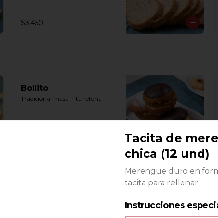
$3.450
Bollito
Tradicional masa frita rellena
Tacita de mer
$850
chica (12 und)
Merengue duro en for
Conejo
tacita para rellenar
Masa frita rellena de crema 
pastelera
Instrucciones especi