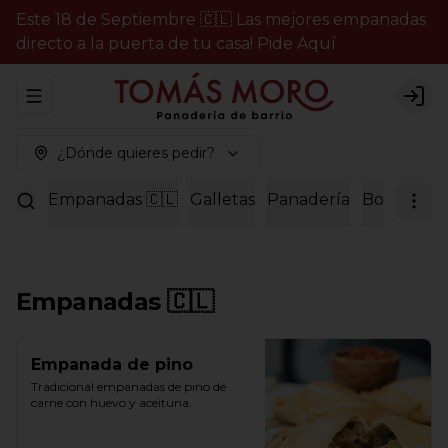
Este 18 de Septiembre 🇨🇱 Las mejores empanadas
directo a la puerta de tu casa! Pide Aquí
Abrir menu de navegación
Logi
¿Dónde quieres pedir?
Empanadas 🇨🇱
Galletas
Panadería
Bollería
P
Empanadas 🇨🇱
Empanada de pino
Tradicional empanadas de pino de 
carne con huevo y aceituna.