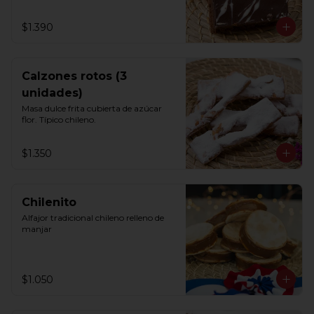
$1.390
Calzones rotos (3
unidades)
Masa dulce frita cubierta de azúcar 
flor. Típico chileno.
$1.350
Chilenito
Alfajor tradicional chileno relleno de 
manjar
$1.050