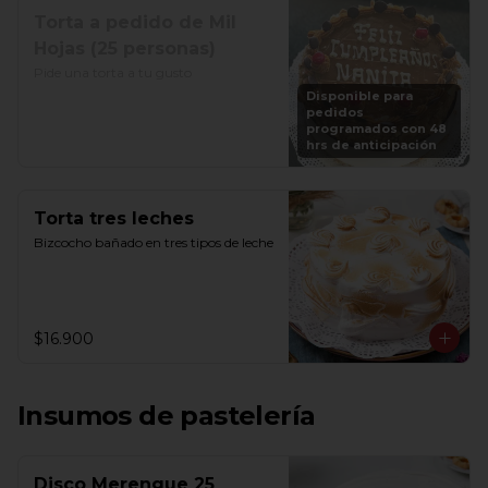
Torta a pedido de Mil
Hojas (25 personas)
Pide una torta a tu gusto
Disponible para
pedidos
programados con 48
hrs de anticipación
Torta tres leches
Bizcocho bañado en tres tipos de leche
$16.900
Insumos de pastelería
Disco Merengue 25