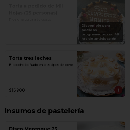
Torta a pedido de Mil
Hojas (25 personas)
Pide una torta a tu gusto
Disponible para
pedidos
programados con 48
hrs de anticipación
Torta tres leches
Bizcocho bañado en tres tipos de leche
$16.900
Insumos de pastelería
Disco Merengue 25