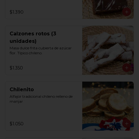
$1.390
Calzones rotos (3
unidades)
Masa dulce frita cubierta de azúcar 
flor. Típico chileno.
$1.350
Chilenito
Alfajor tradicional chileno relleno de 
manjar
$1.050