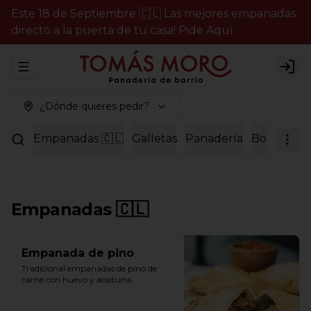
Este 18 de Septiembre 🇨🇱 Las mejores empanadas
directo a la puerta de tu casa! Pide Aquí
Abrir menu de navegación
Logi
¿Dónde quieres pedir?
Empanadas 🇨🇱
Galletas
Panadería
Bollería
P
Empanadas 🇨🇱
Empanada de pino
Tradicional empanadas de pino de 
carne con huevo y aceituna.