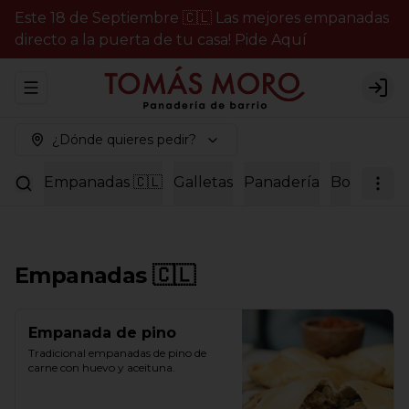
Este 18 de Septiembre 🇨🇱 Las mejores empanadas
directo a la puerta de tu casa! Pide Aquí
Abrir menu de navegación
Logi
¿Dónde quieres pedir?
Empanadas 🇨🇱
Galletas
Panadería
Bollería
P
Empanadas 🇨🇱
Empanada de pino
Tradicional empanadas de pino de 
carne con huevo y aceituna.