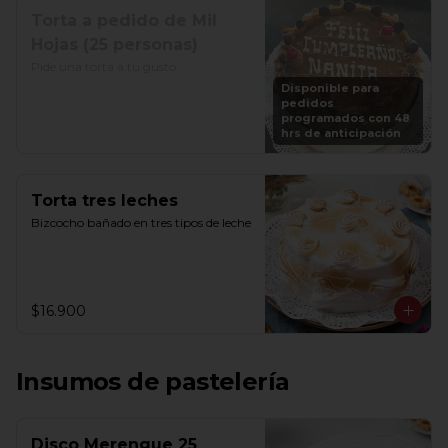
Torta a pedido de Mil
Hojas (25 personas)
Pide una torta a tu gusto
Disponible para
pedidos
programados con 48
hrs de anticipación
Torta tres leches
Bizcocho bañado en tres tipos de leche
$16.900
Insumos de pastelería
Disco Merengue 25