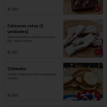
$1.390
Calzones rotos (3
unidades)
Masa dulce frita cubierta de azúcar 
flor. Típico chileno.
$1.350
Chilenito
Alfajor tradicional chileno relleno de 
manjar
$1.050