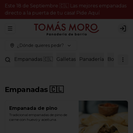
Este 18 de Septiembre 🇨🇱 Las mejores empanadas
directo a la puerta de tu casa! Pide Aquí
Abrir menu de navegación
Logi
¿Dónde quieres pedir?
Empanadas 🇨🇱
Galletas
Panadería
Bollería
P
Empanadas 🇨🇱
Empanada de pino
Tradicional empanadas de pino de 
carne con huevo y aceituna.