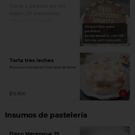
Torta a pedido de Mil
Hojas (25 personas)
Pide una torta a tu gusto
Disponible para
pedidos
programados con 48
hrs de anticipación
Torta tres leches
Bizcocho bañado en tres tipos de leche
$16.900
Insumos de pastelería
Disco Merengue 25