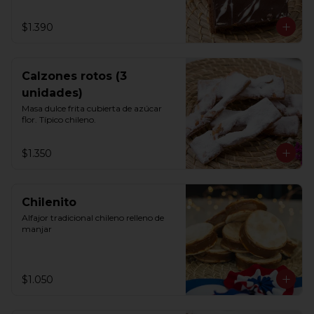
$1.390
Calzones rotos (3
unidades)
Masa dulce frita cubierta de azúcar 
flor. Típico chileno.
$1.350
Chilenito
Alfajor tradicional chileno relleno de 
manjar
$1.050