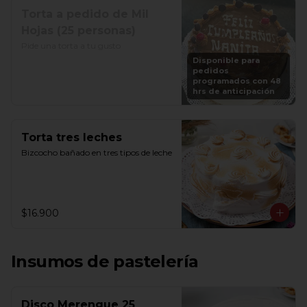
Torta a pedido de Mil
Hojas (25 personas)
Pide una torta a tu gusto
Disponible para
pedidos
programados con 48
hrs de anticipación
Torta tres leches
Bizcocho bañado en tres tipos de leche
$16.900
Insumos de pastelería
Disco Merengue 25