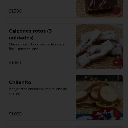
$1.390
Calzones rotos (3
unidades)
Masa dulce frita cubierta de azúcar 
flor. Típico chileno.
$1.350
Chilenito
Alfajor tradicional chileno relleno de 
manjar
$1.050