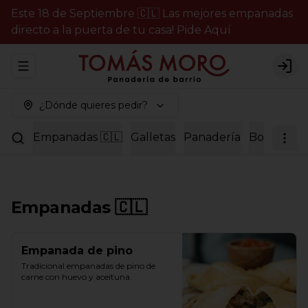
Este 18 de Septiembre 🇨🇱 Las mejores empanadas
directo a la puerta de tu casa! Pide Aquí
Abrir menu de navegación
Logi
¿Dónde quieres pedir?
Empanadas 🇨🇱
Galletas
Panadería
Bollería
P
Empanadas 🇨🇱
Empanada de pino
Tradicional empanadas de pino de 
carne con huevo y aceituna.